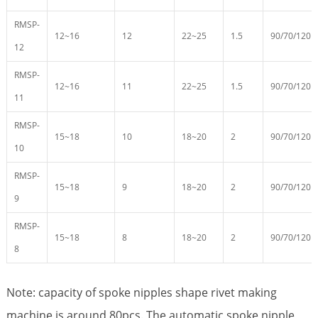
RMSP-
12~16
12
22~25
1.5
90/70/120
12
RMSP-
12~16
11
22~25
1.5
90/70/120
11
RMSP-
15~18
10
18~20
2
90/70/120
10
RMSP-
15~18
9
18~20
2
90/70/120
9
RMSP-
15~18
8
18~20
2
90/70/120
8
Note: capacity of spoke nipples shape rivet making
machine is around 80pcs. The automatic spoke nipple