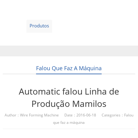
Home
Produtos
Sobre nós
Contate-Nos
Português
Falou Que Faz A Máquina
Automatic falou Linha de
Produção Mamilos
Author：Wire Forming Machine Date：2016-06-18 Categories：
Falou
que faz a máquina