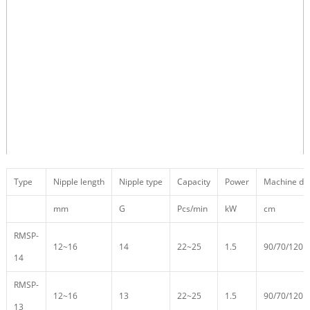
Type
Nipple length
Nipple type
Capacity
Power
Machine di
mm
G
Pcs/min
kW
cm
RMSP-
12~16
14
22~25
1.5
90/70/120
14
RMSP-
12~16
13
22~25
1.5
90/70/120
13