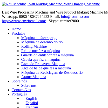
Best Wire Processing Machine and Wire Product Making Machine Ma
Whatsapp: 0086-18637275223 Email:
info@romiter.com
https://www.cnwirenail.com/
Skype: romiter2000
Home
Produtos
Máquina de fazer prego
Máquina de desenho do fio
Rolling Machine
Rebite que faz a máquina
Guarde o ventilador faz a máquina
Cadeia que faz a máquina
Fazendo Primavera Máquina
Alça de balde que faz a máquina
Máquina de Reciclagem de Resíduos fio
Arame Máquina
Sobre nós
Sobre nós
Contate-Nos
Português
English
Español
Français