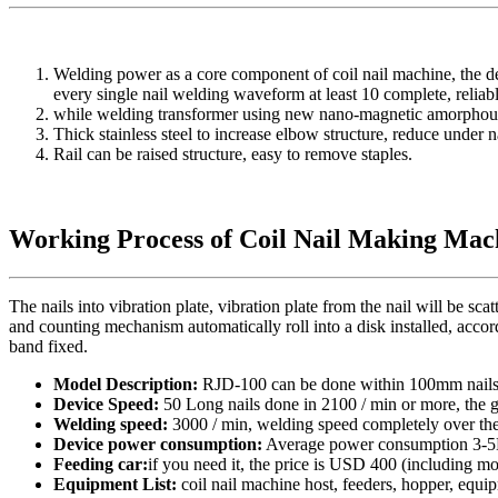
Welding power
as a
core component of
coil nail
machine
,
the
d
every single
nail
welding waveform
at least
10
complete
, reliab
while
welding transformer
using new
nano-
magn
etic
amorphou
Thick
stainless steel
to increase
elbow
structure, reduce
under
n
Rail
can be raised
structure, easy to
remove
staples
.
Working Process of Coil Nail Making Mac
The
nails
into
vibration
plate,
vibration
plate
from the
nail
will be
scat
and
counting mechanism
automatically
roll into a
disk installed
, accor
band
fixed
.
Model Description
:
RJD-100
can be done
within
100mm
nail
Device
Speed:
50
Long
nails
done
in
2100
/ min or more
,
the g
Welding speed:
3000
/
min
,
welding speed
completely over
th
Device
power consumption
:
Average
power consumption
3-
Feeding
car:
if you need it, the price is
USD 400
(
including mo
Equipment List
:
coil nail
machine host
,
feeders,
hopper
, equi