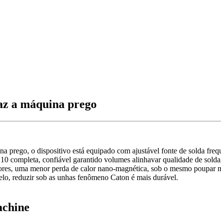
faz a máquina prego
rego, o dispositivo está equipado com ajustável fonte de solda frequ
0 completa, confiável garantido volumes alinhavar qualidade de soldage
ores, uma menor perda de calor nano-magnética, sob o mesmo poupar m
elo, reduzir sob as unhas fenômeno Caton é mais durável.
achine