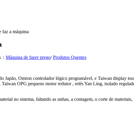
 faz a máquina
a
es：
Máquina de fazer prego
/
Produtos Quentes
do Japão, Omron controlador lógico programável, e Taiwan display tou
 Taiwan OPG pequeno motor redutor , relés Yan Ling, isolado regulador
aterial no sistema, faltando as unhas, a contagem, o corte de materiai