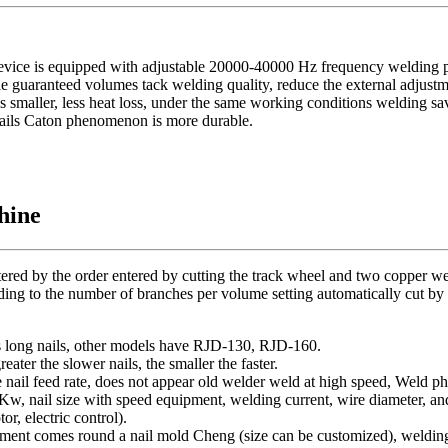
evice
is equipped with
adjustable
20000-40000
Hz
frequency
welding 
le
guaranteed
volumes
tack
welding quality
,
reduce the
external adjust
s
smaller,
less
heat loss
,
under the same
working conditions
welding
sa
ails
Caton
phenomenon
is more
durable.
hine
tered
by
the
order
entered
by
cutting
the track
wheel and
two
copper
we
ding to
the number of
branches
per volume
setting
automatically
cut
by 
s
long
nails
,
other models
have
R
JD-130, RJD-160.
reater
the slower
nails
,
the smaller the
faster.
e nail
feed rate
, does not appear
old
welder
weld
at high speed
,
Weld p
5Kw,
nail
size
with
speed
equipment
, welding current,
wire diameter
, an
tor,
electric control
).
pment
comes
round
a
nail
mold
Cheng
(size
can be customized
),
weldin