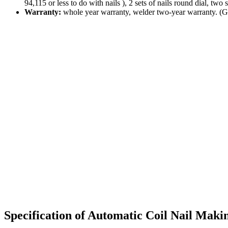
94,115
or less
to do
with
nails
)
,
2
sets of
nails
round
dial
,
two
s
Warranty
:
whole
year warranty,
welder
two-year warranty
.
(
G
Specification of Automatic Coil Nail Mak