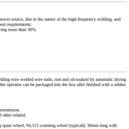
power source,
due to the
nature
of the
high-frequency
welding
, and
ment
requirements
;
ving more than
30%.
lding
wire
welded
wire
nails,
rust
and
oil-soaked
by
automatic
drying
the
operator
can
be
packaged
into the box
after
finished
with a rubber
henomenon
.
d other related.
g
spare
wheel,
94,115
counting wheel
(
typically
38mm
long
with