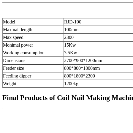
Model
RJD-100
Max nail length
100mm
Max speed
2300
Monimal power
15Kw
Working consumption
3.5Kw
Dimensions
2700*900*1200mm
Feeder size
800*800*1800mm
Feeding dipper
800*1800*2300
Weight
1200kg
Final Products of Coil Nail Making Machi