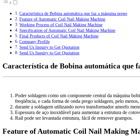
Característica de Bobina automática que faz a máquina prego
Feature of Automatic Coil Nail Making Machine
Working Process of Coil Nail Making Machine
Specification of Automatic Coil Nail Making Machine
Final Products of Coil Nail Making Machine
Company Profile
Send Us Inquiry to Get Quotation
Send Us Inquiry to Get Quotation
Característica de Bobina automática que 
Poder soldagem como um componente central da máquina bobina p
freqüência, e cada forma de onda prego soldagem, pelo menos, 1
durante a soldagem utilizando novo transformador amorfo men
Espessura de aço inoxidável para aumentar a estrutura de cotov
Rail pode ser levantada estrutura, fácil de remover grampos.
Feature of Automatic Coil Nail Making M