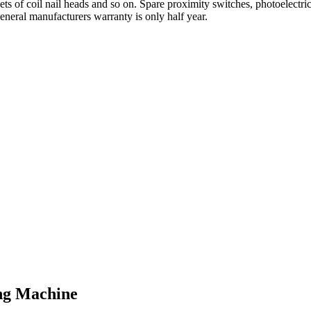
ets of
coil nail
heads
and so on.
Spare
proximity switches, photoelectri
eneral manufacturers
warranty
is only
half year.
ing Machine