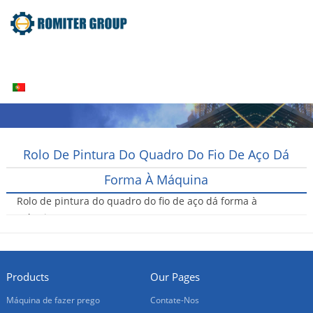
Home
Produtos
Sobre nós
Contate-Nos
Português
Rolo De Pintura Do Quadro Do Fio De Aço Dá
Forma À Máquina
Rolo de pintura do quadro do fio de aço dá forma à
máquina
2016-04-12
Products
Our Pages
Máquina de fazer prego
Contate-Nos