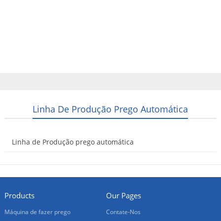
Home
Produtos
Sobre nós
Contate-Nos
Português
Linha De Produção Prego Automática
Linha de Produção prego automática
2016-01-19
Products
Our Pages
Máquina de fazer prego
Contate-Nos