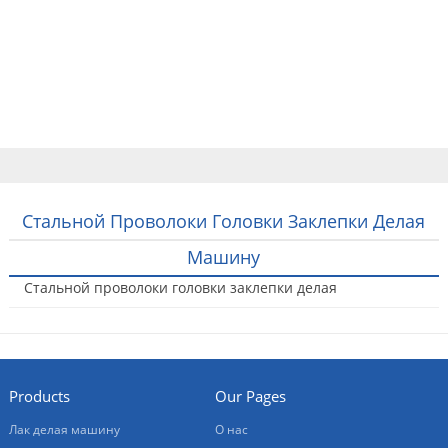
Home
Продукты
О нас
Свяжитесь с нами
Русский
Стальной Проволоки Головки Заклепки Делая
Машину
Стальной проволоки головки заклепки делая
машину
2016-05-13
Products
Our Pages
Лак делая машину
О нас