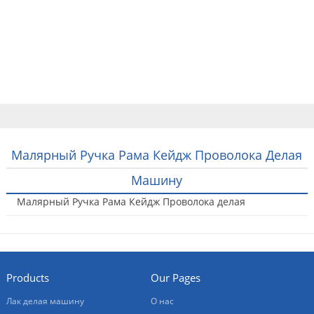
Home
Продукты
О нас
Свяжитесь с нами
Русский
Малярный Ручка Рама Кейдж Проволока Делая
Машину
Малярный Ручка Рама Кейдж Проволока делая
машину
2016-04-12
Products
Our Pages
Лак делая машину
О нас