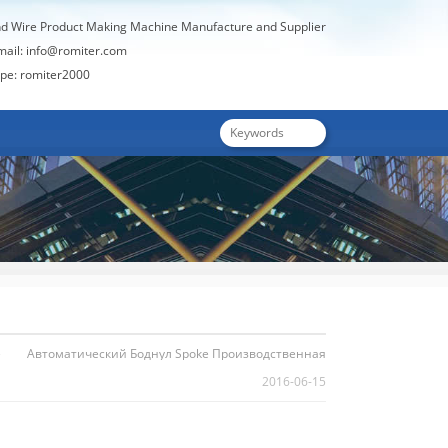
nd Wire Product Making Machine Manufacture and Supplier
mail:
info@romiter.com
e: romiter2000
e
Автоматический Боднул Spoke Производственная
2016-06-15
Линия