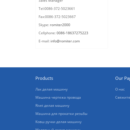
Sales Manager
Tel:0086-372-5023661
Fax:0086-372-5023667
Skype:
romiter2000
Cellphone:
0086-18637275223
E-mail:
info@romiter.com
Products
Our Pa
Лак делая машину
О нас
Машина чертежа провода
Свяжите
Rivet делая машину
Машина для прокатки резьбы
Ковш ручки делая машину
Малярный делая машину