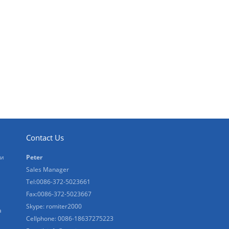
Contact Us
ки
Peter
Sales Manager
Tel:0086-372-5023661
Fax:0086-372-5023667
Skype:
romiter2000
а
Cellphone:
0086-18637275223