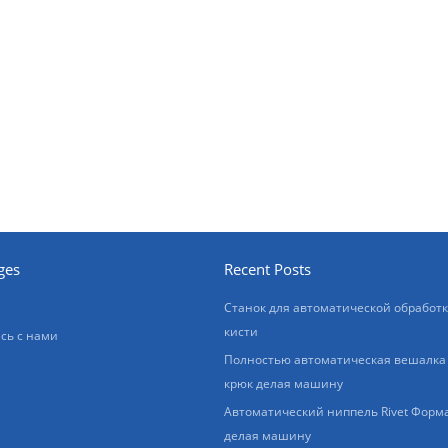
ges
Recent Posts
Станок для автоматической обработ
кисти
сь с нами
Полностью автоматическая вешалка
крюк делая машину
Автоматический ниппель Rivet Форм
делая машину