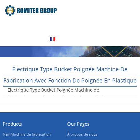
Home
Produits
À propos de nous
Contactez nous
Français
Electrique Type Bucket Poignée Machine De
Fabrication Avec Fonction De Poignée En Plastique
Electrique Type Bucket Poignée Machine de
fabrication avec fonction de poignée en plastique
2016-06-15
Products
Our Pages
Nail Machine de fabrication
À propos de nous