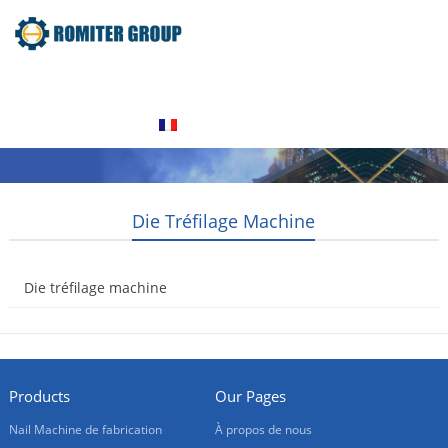
Home
Produits
À propos de nous
Contactez nous
Français
Die Tréfilage Machine
Die tréfilage machine
2016-01-19
Products
Our Pages
Nail Machine de fabrication
À propos de nous